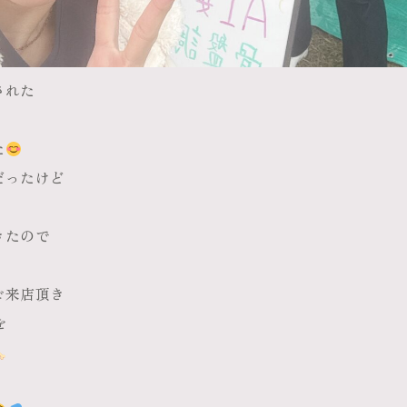
された
た
だったけど
きたので
ご来店頂き
を