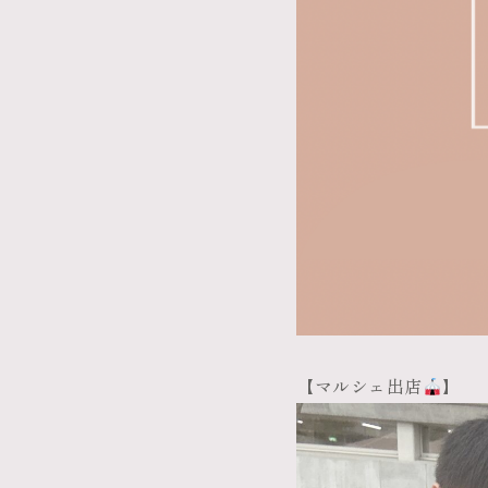
【マルシェ出店
】