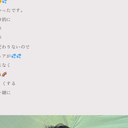
かったです。
時的に
が
が
変わりないので
ニアが
はなく
ね
くくする
一緒に