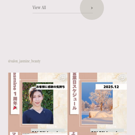
View All
@salon_jasmine_beauty