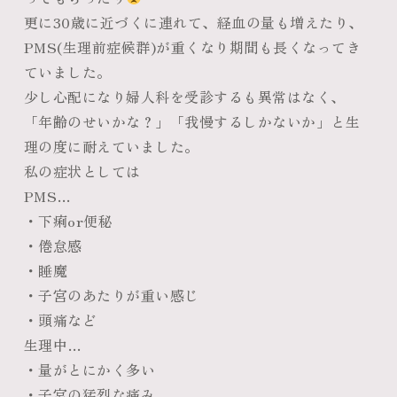
更に30歳に近づくに連れて、経血の量も増えたり、
PMS(生理前症候群)が重くなり期間も長くなってき
ていました。
少し心配になり婦人科を受診するも異常はなく、
「年齢のせいかな？」「我慢するしかないか」と生
理の度に耐えていました。
私の症状としては
PMS…
・下痢or便秘
・倦怠感
・睡魔
・子宮のあたりが重い感じ
・頭痛など
生理中…
・量がとにかく多い
・子宮の猛烈な痛み