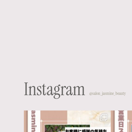
Instagram
@salon_jasmine_beauty