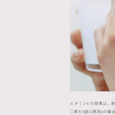
ビタミンCの効果は、
○飲む(経口摂取)の場