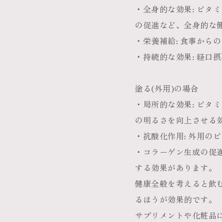
・全身的な効果
: ビ
の促進など、全身的な
・栄養補給
: 食事か
・持続的な効果
: 経
塗る(外用)の場合
・局所的な効果
: ビ
の明るさを向上させる
・抗酸化作用
: 外用
・コラーゲン生成の促
する効果があります。
健康全般を考えると飲
るほうが効果的です。
サプリメントや化粧品