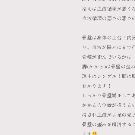
冷えは血液循環が悪く
血液循環の悪さの悪さ
骨盤は身体の土台！内
り、血液が隅々にまで
骨盤が歪んでいるかは
脚(かかと)は骨盤の歪
理由はシンプル！脚は
わかります！
しっかり骨盤矯正して
かかとの位置が揃うと
消され血液が手足の先
骨盤の歪みを解消する
ます