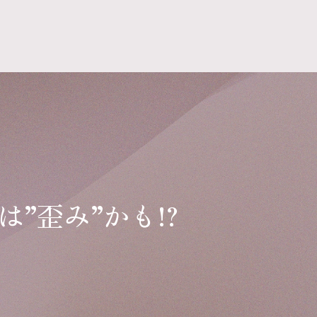
”歪み”かも!?