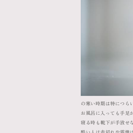
の寒い時期は特につら
お風呂に入っても手足
寝る時も靴下が手放せ
酷い人は赤切れや霜焼