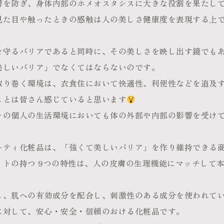
響を防ぎ、身体内部のホメオス
タシスに大きな役割を果たし
見た目や触ったときの感触は人の美しさ健康度を表現する上
を守るバリアであると同時に、その美しさを映し出す鏡でも
美しいバリア」でなくてはならないのです。
取り巻く環境は、衣食住において快適性、利便性などを追及
ことは皆さん感じていると思います
その個人の生活環境においても体の外部や内部の影響を受け
ーティ化粧品は、「強くて美しいバリア」を作り維持できる
イトの持つ 9つの特性は、人の皮膚の生理機能にマッチして
し、肌への有効成分を配合し、刺激性のある成分を使われて
に対して、安心・安全・信頼のおける化粧品です。