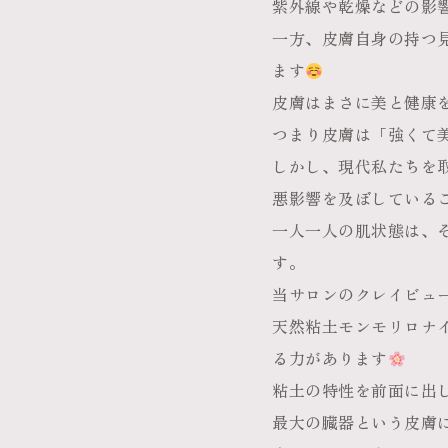
紫外線や乾燥などの影
一方、皮膚自身の持つ
ます
皮膚はまさに美と健康
つまり皮膚は「強くて
しかし、現代私たちを
悪影響を及ぼしている
一人一人の肌状態は、
す。
当サロンのクレイビュ
天然粘土モンモリロナ
る力があります
粘土の特性を前面に出
最大の臓器という皮膚