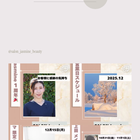
@salon_jasmine_beauty