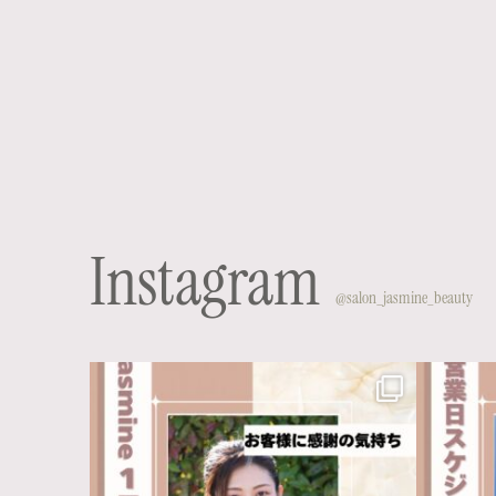
Instagram
@salon_jasmine_beauty